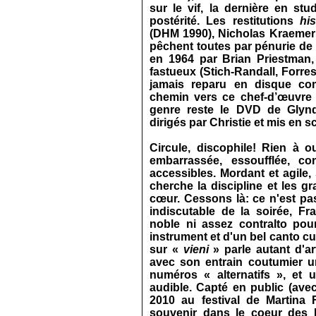
sur le vif, la dernière en st
postérité. Les restitutions
his
(DHM 1990), Nicholas Kraemer (
pêchent toutes par pénurie de v
en 1964 par Brian Priestman,
fastueux (Stich‑Randall, Forre
jamais reparu en disque comp
chemin vers ce chef‑d’œuvre 
genre reste le DVD de Glynde
dirigés par Christie et mis en sc
Circule, discophile! Rien à 
embarrassée, essoufflée, co
accessibles. Mordant et agile
cherche la discipline et les g
cœur. Cessons là: ce n'est pas
indiscutable de la soirée, Fr
noble ni assez contralto pou
instrument et d'un bel canto cul
sur «
vieni
» parle autant d'ar
avec son entrain coutumier un
numéros « alternatifs », et 
audible. Capté en public (ave
2010 au festival de Martina 
souvenir dans le coeur des h