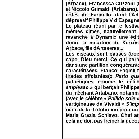
(Arbace), Francesca Cuzzoni (
et Niccolo Grimaldi (Artabano).
côtés de Farinello, dont l’Ar
dépressif Philippe V d'Espagne
Le plateau réuni par le festi
mêmes cimes, naturellement,
revanche à Dynamic une édit
donc: le meurtrier de Xerxès
Arbace, fils dArtaserse...
Les ciseaux sont passés (tro
capo, Dieu merci. Ce qui per
dans une partition conquérante
caractérisées. Franco Fagioli 
tirades affolantes(«
Parto qua
pathétiques comme le célè
amplesso
» qui berçait Philipp
du méchant Artabano, notamme
(avec le célèbre «
Pallido sole
»
vertigineuse de Vivaldi «
S'imp
reste de la distribution pour un
Maria Grazia Schiavo. Chef at
cela ne doit pas freiner la déco