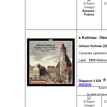
(Cliquez
(C
l'image)
Amazon -
France
●
Kuhnau : Oeu
Johann Kuhnau (1660
Camerata Lipsiensis
Label :
CPO
Référen
Diapason # 634
(04/2015)
Support
Un achat via l'un ou
(Cliquez
(C
l'image)