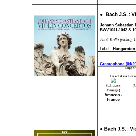
●
Bach J.S. : V
Johann Sebastian B
BWV1041-1042 & 10
Zsolt Kalló (violin),
Label :
Hungaroto
Gramophone (04/20
Support
Un achat via l'un ou
(Cliquez
(C
l'image)
Amazon -
France
●
Bach J.S. : V