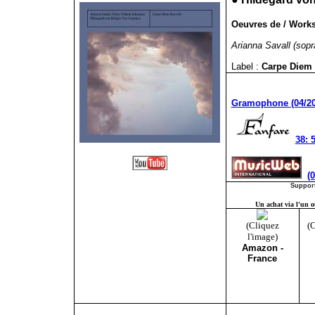
Oeuvres de / Works
Arianna Savall (sopr
Label :
Carpe Diem
Gramophone (04/20
38: 5
(
Support
Un achat via l'un ou
(Cliquez
(C
l'image)
Amazon -
France