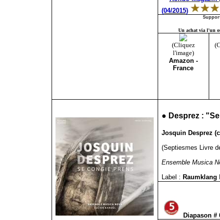
(04/2015)
Support
Un achat via l'un ou
(Cliquez
(C
l'image)
Amazon -
France
●
Desprez : "S
Josquin Desprez (c
(Septiesmes Livre d
Ensemble Musica N
Label :
Raumklang
Diapason #