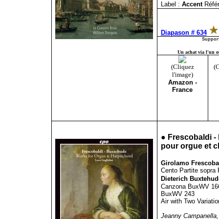
Label :
Accent
Réfé
Diapason # 634
Support
Un achat via l'un ou
(Cliquez
(C
l'image)
Amazon -
France
●
Frescobaldi -
pour orgue et c
Girolamo Frescobal
Cento Partite sopra 
Dieterich Buxtehud
Canzona BuxWV 166,
BuxWV 243
Air with Two Variat
Jeanny Campanella, c