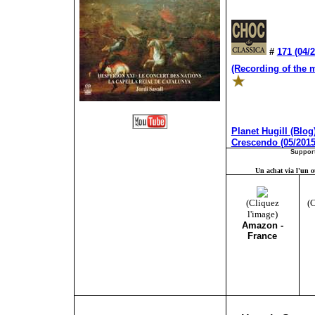
#
171 (04/
(Recording of the 
Planet Hugill (Blog
Crescendo (05/2015
Support
Un achat via l'un ou
(Cliquez
(C
l'image)
Amazon -
France