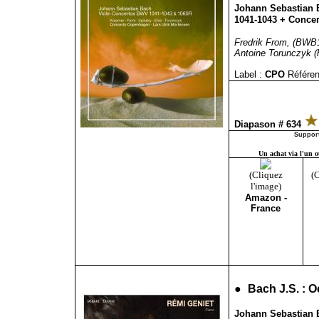
Johann Sebastian B
1041-1043 + Concer
Fredrik From, (BWB
Antoine Torunczyk (
Label :
CPO
Référen
Diapason # 634
Support
Un achat via l'un ou
(Cliquez
(C
l'image)
Amazon -
France
●
Bach J.S. : O
Johann Sebastian B