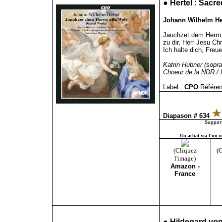
●
Hertel : Sacr
Johann Wilhelm Her
Jauchzet dem Herrn a
zu dir, Herr Jesu Chr
Ich halte dich, Freu
Katrin Hubner (sopra
Choeur de la NDR / 
Label :
CPO
Référen
Diapason # 634
Support
Un achat via l'un ou
(Cliquez
(C
l'image)
Amazon -
France
●
Hildegard vo