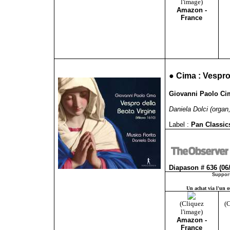
l'image)
Amazon -
France
●
Cima : Vespro
Giovanni Paolo Cima
Daniela Dolci (organ,
Label :
Pan Classi
Diapason # 636 (06
Support
Un achat via l'un ou
(Cliquez
(C
l'image)
Amazon -
France