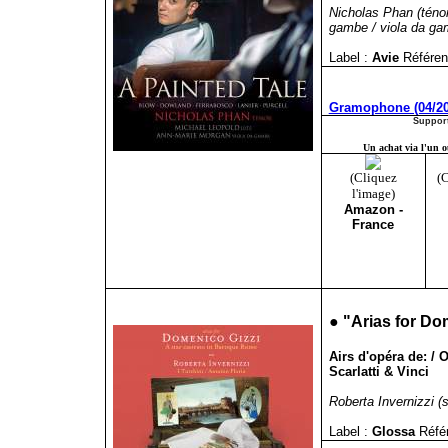
Nicholas Phan (ténor
gambe / viola da ga
Label :
Avie
Référen
Gramophone (04/20
Support
Un achat via l'un ou
(Cliquez
(C
l'image)
Amazon -
France
●
"
Arias for Do
Airs d'opéra de: / 
Scarlatti & Vinci
Roberta Invernizzi (s
Label :
Glossa
Réfé