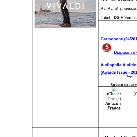
Avi Avital, (mandoli
Label :
DG
Référenc
Gramohone (04/20
Diapason # 
Audiophile Auditio
(Awards Issue - 20
Support
Un achat via l'un ou
(Cliquez
(C
l'image)
Amazon -
France