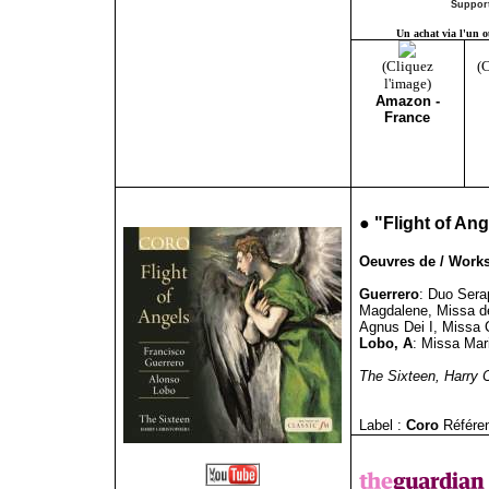
Support
Un achat via l'un ou
(Cliquez
(C
l'image)
Amazon -
France
●
"
Flight of Ang
Oeuvres de / Works
Guerrero
: Duo Sera
Magdalene, Missa de
Agnus Dei I, Missa C
Lobo, A
: Missa Mar
The Sixteen, Harry 
Label :
Coro
Référe