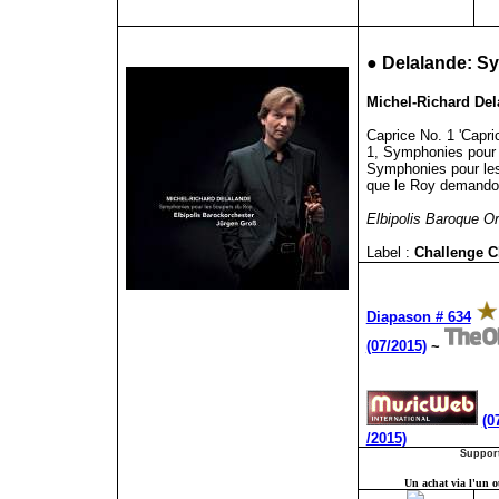
●
Delalande: S
Michel-Richard Dela
Caprice No. 1 'Capri
1, Symphonies pour 
Symphonies pour les
que le Roy demandoi
Elbipolis Baroque O
Label :
Challenge C
Diapason # 634
(07/2015)
~
(0
/2015)
Support
Un achat via l'un ou