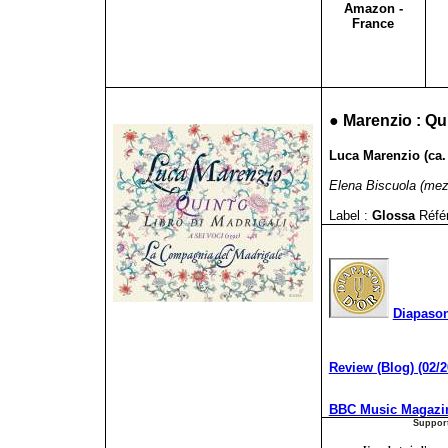
Amazon -
France
●
Marenzio : Qui
Luca Marenzio (ca. 
Elena Biscuola (mez
Label :
Glossa
Réfé
Diapaso
Review (Blog) (02/2
BBC Music Magazin
Support