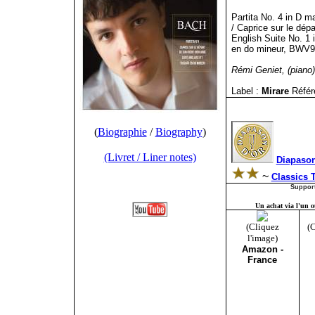
Partita No. 4 in D m
/ Caprice sur le dép
English Suite No. 1 
en do mineur, BWV9
Rémi Geniet, (piano)
Label :
Mirare
Référ
(
Biographie
/
Biography
)
(Livret / Liner notes)
Diapason
~
Classics
Support
Un achat via l'un ou
(Cliquez
(C
l'image)
Amazon -
France