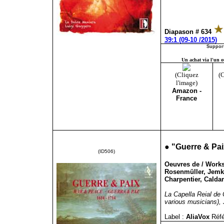
Diapason # 634
39:1 (09-10 /2015)
Support
Un achat via l'un ou
(Cliquez
(C
l'image)
Amazon -
France
●
"
Guerre & Pai
(ID506)
Oeuvres de / Works
Rosenmüller, Jemkin
Charpentier, Caldar
La Capella Reial de 
various musicians), J
Label :
AliaVox
Réfé