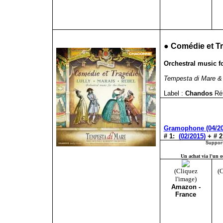
●
Comédie et Tr
Orchestral music fo
Tempesta di Mare & 
Label :
Chandos
Ré
Gramophone (04/20
# 1:
(02/2015)
+ # 2
Support
Un achat via l'un ou
(Cliquez
(C
l'image)
Amazon -
France