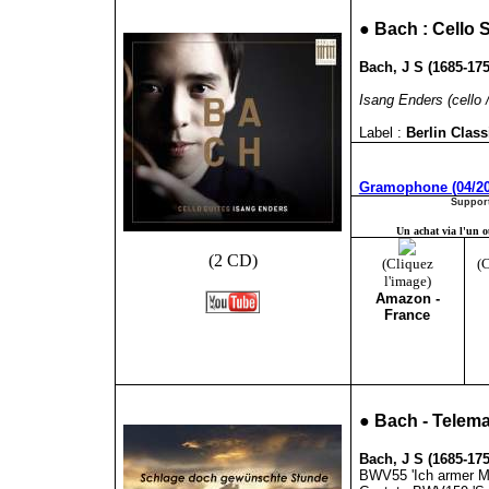
●
Bach : Cello 
Bach, J S (1685-175
Isang Enders (cello /
Label :
Berlin Clas
Gramophone (04/20
Support
Un achat via l'un ou
(2 CD)
(Cliquez
(C
l'image)
Amazon -
France
●
Bach - Telem
Bach, J S (1685-175
BWV55 'Ich armer M