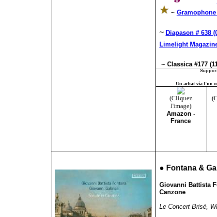
~
Gramophone 
~
Diapason # 638 (
Limelight Magazine
~ Classica #177 (1
Support
Un achat via l'un ou
(Cliquez
(C
l'image)
Amazon -
France
●
Fontana & Ga
Giovanni
Battista 
Canzone
Le Concert Brisé, Wil