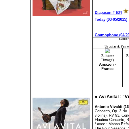
Diapason # 634
Today (03-05/2015)
Gramophone (04/20
Support
Un achat via l'un ou
(Cliquez
(C
l'image)
Amazon -
France
●
Avi Avital : "V
Antonio Vivaldi (16
Concerto, Op. 3 No. 6
violins), RV 93, Con
Flautino Concerto, R
/ avec : Mahan Esfa
The Four Seasons: 