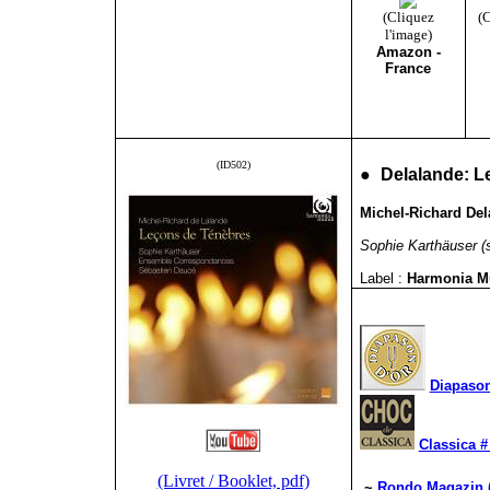
(Cliquez
(C
l'image)
Amazon -
France
(ID502)
●
Delalande: L
Michel-Richard Del
Sophie Karthäuser (
Label :
Harmonia 
Diapason
Classica #
(Livret / Booklet, pdf)
~
Rondo Magazin (