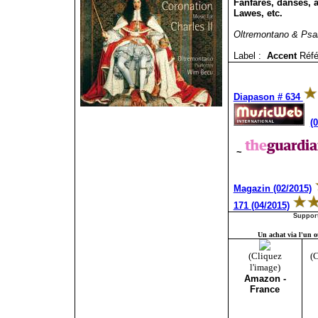
Fanfares, danses, 
Lawes, etc.
Oltremontano & Psa
Label :
Accent
Réfé
Diapason # 634
(
~
Magazin (02/2015)
171 (04/2015)
Support
Un achat via l'un ou
(Cliquez
(C
l'image)
Amazon -
France