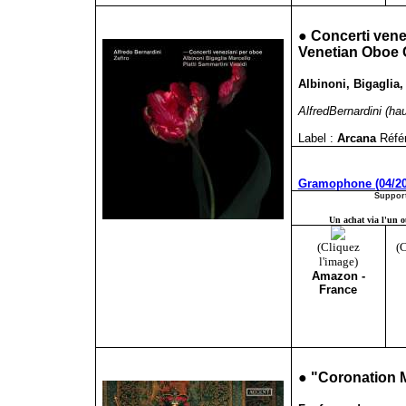
●
Concerti vene
Venetian Oboe 
Albinoni, Bigaglia,
AlfredBernardini (hau
Label :
Arcana
Réfé
Gramophone (04/20
Support
Un achat via l'un ou
(Cliquez
(C
l'image)
Amazon -
France
●
"
Coronation M