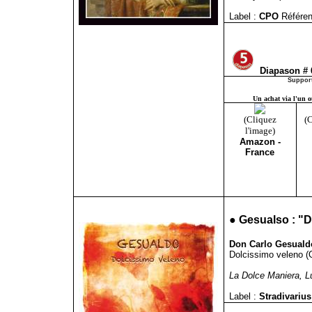
Label :
CPO
Référen
Diapason #
Support
Un achat via l'un ou
(Cliquez
(C
l'image)
Amazon -
France
●
Gesualso : "D
Don Carlo Gesualdo
Dolcissimo veleno (
La Dolce Maniera, Lu
Label :
Stradivariu