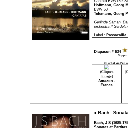
Cantata BWV159 'Sehe
Hoffmann, Georg Me
BWV 53
Telemann, Georg Ph
Gerlinde Säman, Da
orchestra Il Gardelin
Label :
Passacaille
Diapason # 634
Support
Un achat via l'un ou
(Cliquez
(C
l'image)
Amazon -
France
●
Bach : Sonata
Bach, J S (1685-175
Sonates et Partita