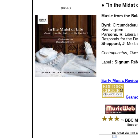
●
"In the Midst o
(ID517)
Music from the Bal
Byrd
: Circumdederu
Sive vigilem
Parsons, R
: Libera
Responds for the D
Sheppard, J
: Media
Contrapunctus, Owe
Label :
Signum
Réf
Early Music Review
Gramo
~
~
BBC Mu
Support
Un achat via l'un ou