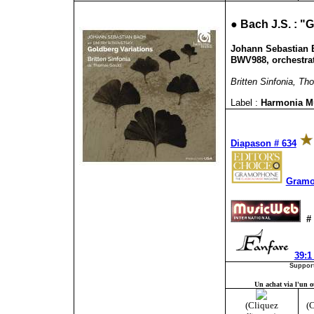
●
Bach J.S. : "
Johann Sebastian B
BWV988, orchestrat
Britten Sinfonia, Th
Label :
Harmonia 
Diapason # 634
Gramo
#
39:1
Support
Un achat via l'un ou
(Cliquez
(C