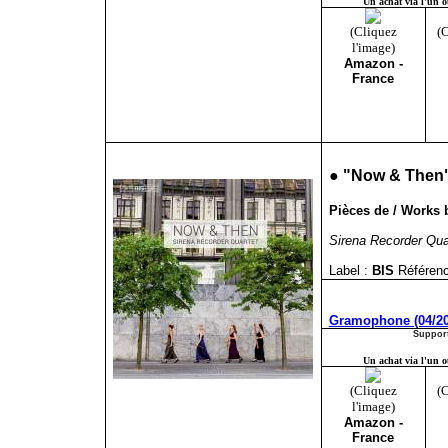
Un achat via l'un ou
(Cliquez
(C
l'image)
Amazon -
France
●
"
Now & Then
Pièces de / Works b
Sirena Recorder Qua
Label :
BIS
Référenc
Gramophone (04/20
Support
Un achat via l'un ou
(Cliquez
(C
l'image)
Amazon -
France