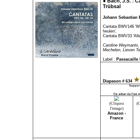
●
Bach, J.S. : 
Trübsal
Johann Sebastian B
Cantata BWV146 'Wir
heulen',
Cantata BWV33 'Allei
Caroline Weymants, 
Mechelen, Lieven Ter
Label :
Passacaille
Diapason # 634
Support
Un achat via l'un ou
(Cliquez
(C
l'image)
Amazon -
France