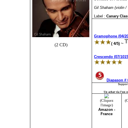
Gil Shaham (violin / 
Label :
Canary Clas
Gramophone (04/20
~
( 4/5)
(2 CD)
Crescendo (07/101
Diapason # 
Support
Un achat via l'un ou
(Cliquez
(C
l'image)
Amazon -
France