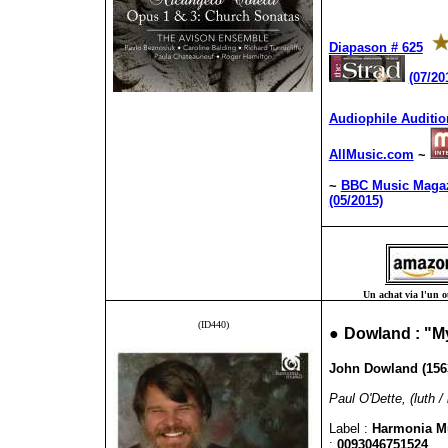
Diapason # 625
(07/20
Audiophile Auditio
AllMusic.com
~
~
BBC Music Magazi
(05/2015)
Un achat via l'un ou
(ID440)
●
Dowland : "M
John Dowland (1563
Paul O'Dette, (luth / 
Label :
Harmonia 
:
0093046751524