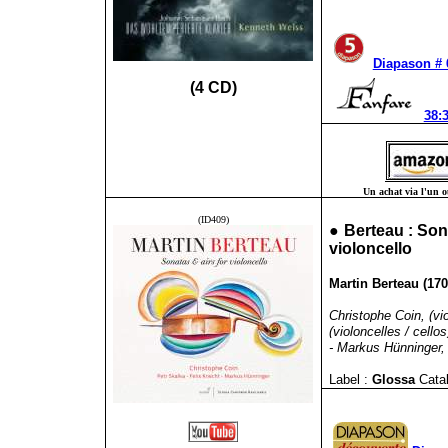
Diapason #
(4 CD)
38:3
Un achat via l'un ou
(ID409)
●
Berteau : Sona
violoncello
Martin Berteau (1708
Christophe Coin, (viol
(violoncelles / cellos
- Markus Hünninger, 
Label :
Glossa
Cata