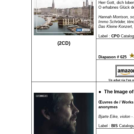
Herr Gott, dich lobe
O erhabnes Glück d
Hannah Morrison, sop
Immo Schröder, téno
Das Kleine Konzert,
Label :
CPO
Catalog
(2CD)
Diapason # 625
Un achat via l'un ou
●
The Image of
Œuvres de / Works 
anonymes
Bjarte Eike, violon -
Label :
BIS
Catalogu