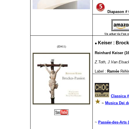
Diapason #
Un achat via l'un ou
●
Keiser : Broc
(ID411)
Reinhard Keiser (1
Z.Toth, J.Van Elsack
Label :
Ramée
Réfé
Classica #
~
Musica Dei d
~
Passée-des-Arts (