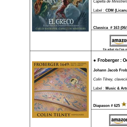
Capella de Ministrer
Label :
CDM (Lican
Classica # 163 (06
Un achat via l'un ou
●
Froberger : O
Johann Jacob Frobe
Colin Tilney, claveci
Label :
Music & Art
Diapason # 625