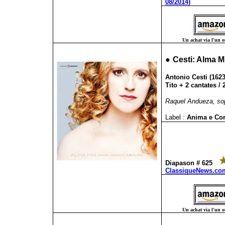
08/2014)
Un achat via l'un ou
●
Cesti: Alma M
Antonio Cesti (1623-
Tito + 2 cantates / 
Raquel Andueza, sop
Label :
Anima e Co
Diapason # 625
ClassiqueNews.com
Un achat via l'un ou