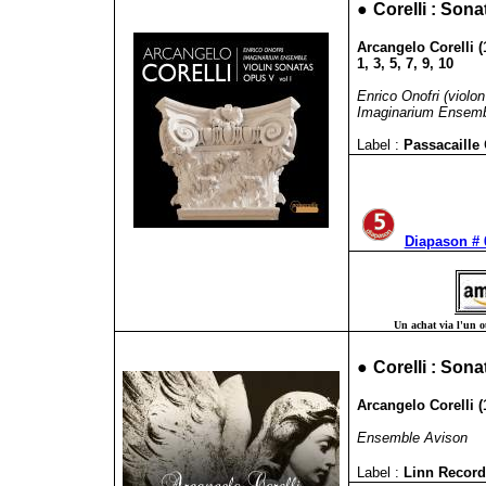
●
Corelli : Sona
Arcangelo Corelli (
1, 3, 5, 7, 9, 10
Enrico Onofri (violon 
Imaginarium Ensem
Label :
Passacaille
Diapason # 
Un achat via l'un ou
●
Corelli : Son
Arcangelo Corelli (
Ensemble Avison
Label :
Linn Recor