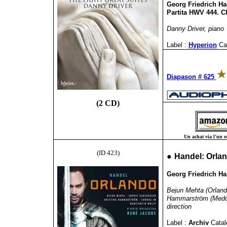
Georg Friedrich Hae
Partita HWV 444. C
Danny Driver, piano
Label :
Hyperion
Ca
Diapason # 625
(2 CD)
Un achat via l'un ou
(ID 423)
●
Handel: Orla
Georg Friedrich Ha
Bejun Mehta (Orlando
Hammarström (Medoro
direction
Label :
Archiv
Catal