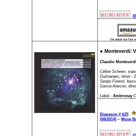
(
Un achat via l'un ou
●
Monteverdi: V
Claudio Monteverdi 
Céline Scheen, sopra
Guimaraes, ténor - Za
Sergio Foresti, bas
Garcia-Alarcon, dire
Label :
Ambronay
C
Diapason # 625
(08/2014)
~
Muse Ba
(