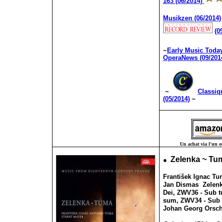
163 (06/2014)
Musikzen (06/2014)
(0
~
Early Music Today
OperaNews (09/201
~
Classi
(05/2014)
~
Un achat via l'un ou
●
Zelenka ~ Tum
Franti
še
k Ignac Tu
Jan Dismas Zelenk
Dei, ZWV36 - Sub 
sum, ZWV34 - Sub
Johan Georg Orschl