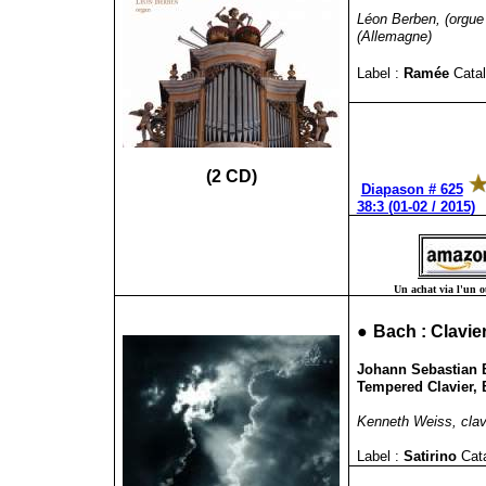
Léon Berben, (orgue 
(Allemagne)
Label :
Ramée
Catal
(2 CD)
Diapason # 625
38:3 (01-02 / 2015)
Un achat via l'un ou
●
Bach : Clavie
Johann Sebastian Ba
Tempered Clavier, 
Kenneth Weiss, clav
Label :
Satirino
Cat