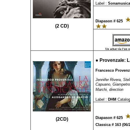
Label :
Sonamusic
Diapason # 625
(2 CD)
Un achat via l'un ou
●
Provenzale: L
Francesco Provenza
Jennifer Rivera, Ste
Capuano, Giampetro 
Marchi, direction
Label :
DHM
Catalog
Diapason # 625
(2CD)
Classica # 163 (06/