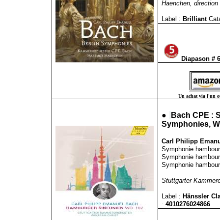
Haenchen, direction
Label :
Brilliant
Cat
Diapason # 
Un achat via l'un ou
●
Bach CPE : S
Symphonies, W
Carl Philipp Emanu
Symphonie hambourge
Symphonie hambourge
Symphonie hambourge
Stuttgarter Kammeror
Label :
Hänssler Cl
:
4010276024866