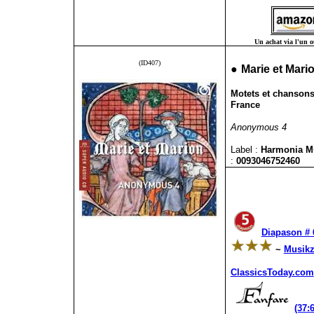
Un achat via l'un ou
(ID407)
●
Marie et Mari
Motets et chansons 
France
Anonymous 4
Label :
Harmonia 
:
0093046752460
Diapason # 
~
Musikz
ClassicsToday.com
(37: