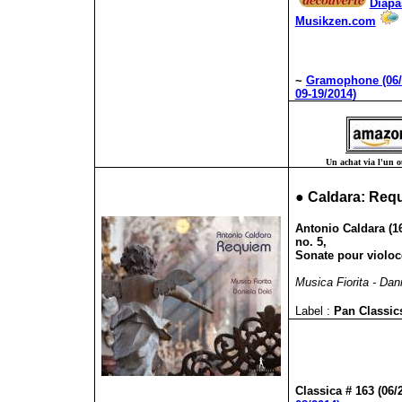
Diapa
Musikzen.com
~
Gramophone (06/
09-19/2014)
Un achat via l'un ou
●
Caldara: Req
Antonio Caldara (16
no. 5,
Sonate pour violoce
Musica Fiorita - Dani
Label :
Pan Classi
Classica # 163 (06