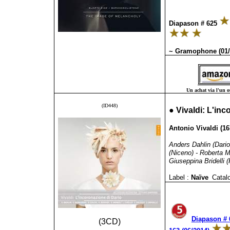
Diapason # 625
~ Gramophone (01/
Un achat via l'un ou
(ID448)
●
Vivaldi: L'in
Antonio Vivaldi (16
Anders Dahlin (Dario
(Niceno) - Roberta Ma
Giuseppina Bridelli 
Label :
Naïve
Catalo
Diapason # 
(3CD)