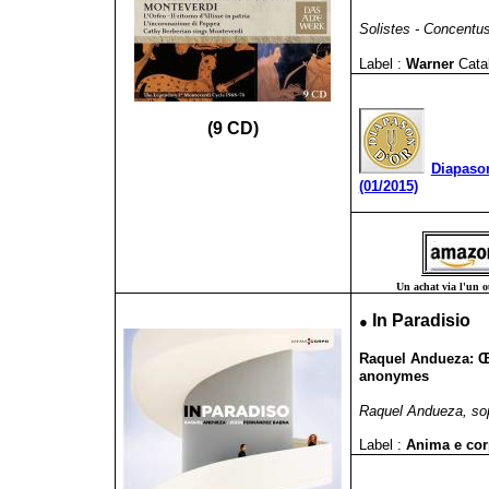
Solistes - Concentus
Label :
Warner
Cata
(9 CD)
Diapaso
(01/2015)
Un achat via l'un ou
●
In Paradisio
Raquel Andueza:
Œ
anonymes
Raquel Andueza, so
Label :
Anima e co