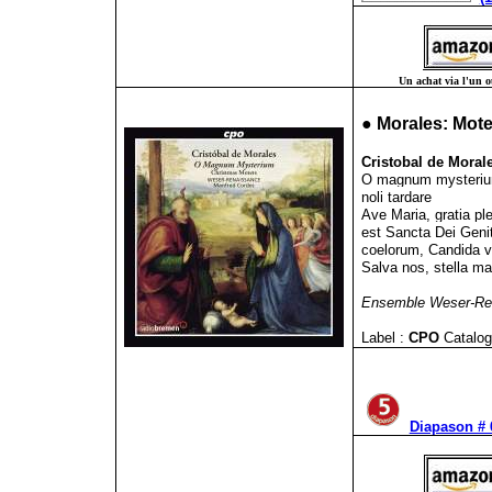
Un achat via l'un ou
●
Morales: Mot
Cristobal de Moral
O magnum mysterium,
noli tardare
Ave Maria, gratia pl
est Sancta Dei Genit
coelorum, Candida vi
Salva nos, stella m
Ensemble Weser-Ren
Label :
CPO
Catalog
Diapason # 