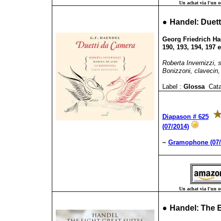
Un achat via l'un ou
●
Handel: Duet
Georg Friedrich Hae
190, 193, 194, 197 e
Roberta Invernizzi,
Bonizzoni, clavecin, 
Label :
Glossa
Cata
Diapason # 625
(07/2014)
~
Gramophone (07/
Un achat via l'un ou
●
Handel: The Ei