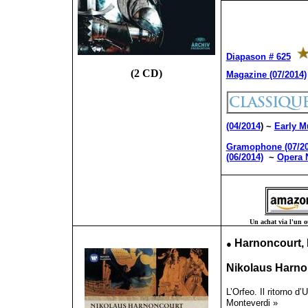
Diapason # 625
(2 CD)
Magazine (07/2014)
(04/2014
) ~
Early M
Gramophone (07/20
(06/2014)
~
Opera 
Un achat via l'un ou
●
Harnoncourt, 
Nikolaus Harnon
L’Orfeo. Il ritorno d
Monteverdi »