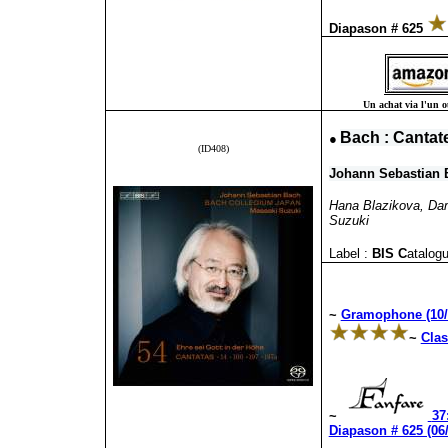
Diapason # 625
Un achat via l'un ou
●
Bach : Cantate
(ID408)
Johann Sebastian 
Hana Blazikova, Dam
Suzuki
Label :
BIS C
atalogu
~
Gramophone (10/
~
Clas
~
37
Diapason # 625 (06