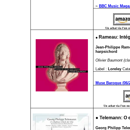
~
BBC Music Magaz
Un achat via l'un ou
●
Rameau: Intég
Jean-Philippe Rame
harpsichord
Olivier Baumont (cla
Label :
Loreley
Cata
Muse Baroque (06/
Un achat via l'un ou 
●
Telemann:
O 
Georg Philipp Tele