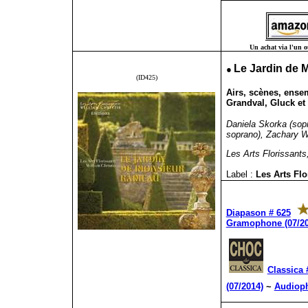
Un achat via l'un ou
●
Le Jardin de 
(ID425)
Airs, scènes, ense
Grandval, Gluck e
Daniela Skorka (sop
soprano), Zachary Wil
Les Arts Florissants,
Label :
Les Arts Fl
Diapason # 625
Gramophone (07/20
Classica 
(07/2014)
~
Audioph