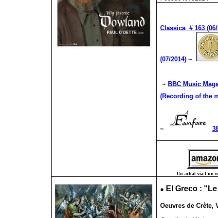
Classica # 163 (06/
(07/2014)
~
~
BBC Music Magaz
(Recording of the 
~
38
Un achat via l'un ou
●
El Greco : "
Oeuvres de Crète, 