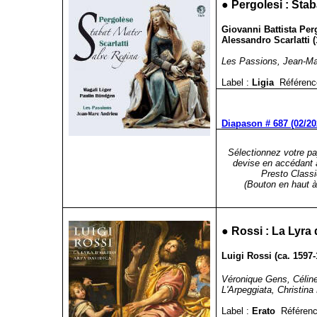
●
Pergolesi : Stab
Giovanni Battista Per
Alessandro Scarlatti 
Les Passions, Jean-Mar
Label :
Ligia
Référenc
Diapason # 687 (02/20
Sélectionnez votre pa
devise en accédant 
Presto Classi
(Bouton en haut à 
●
Rossi : La Lyra
Luigi Rossi (ca. 1597
Véronique Gens, Céline 
L'Arpeggiata, Christina
Label :
Erato
Référenc