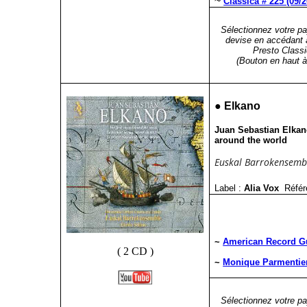
~
Classica # 225 (09/2
Sélectionnez votre pa
devise en accédant 
Presto Classi
(Bouton en haut à 
●
Elkano
Juan Sebastian Elkan
around the world
Euskal Barrokensemble
Label :
Alia Vox
Référ
~
American Record Gu
( 2 CD )
~
Monique Parmentier 
Sélectionnez votre pa