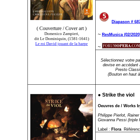
Diapason # 687
( Couverture / Cover art )
Domenico Zampieri,
~
ResMusica (02/2020
dit Le Dominiquin, (1581-1641)
Le roi David jouant de la harpe
~
Sélectionnez votre pa
devise en accédant 
Presto Classi
(Bouton en haut à 
●
Strike the viol
Oeuvres de / Works b
Philippe Pierlot, Rainer
Giovanna Pessi (triple h
Label :
Flora
Référenc