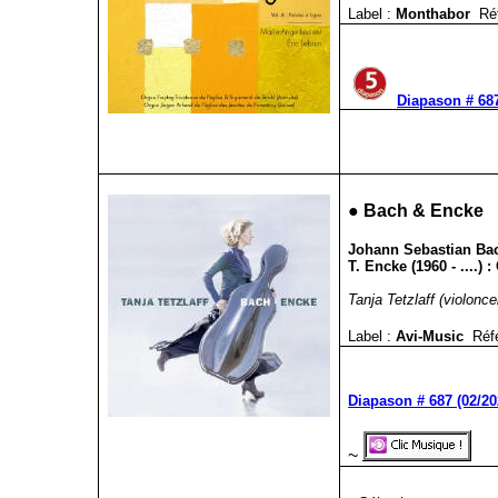
Label :
Monthabor
Ré
Diapason # 687
●
Bach & Encke
Johann Sebastian Bach
T. Encke (1960 - ....) 
Tanja Tetzlaff (violonce
Label :
Avi-Music
Réf
Diapason # 687 (02/20
~