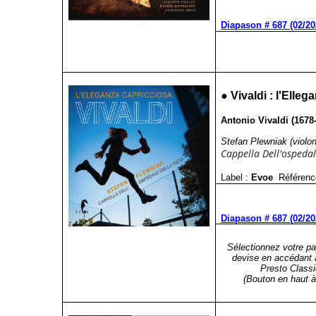
Diapason # 687 (02/20
●
Vivaldi : l'Elle
Antonio Vivaldi (1678
Stefan Plewniak (violon
Cappella Dell'ospedal
Label :
Evoe
Référenc
Diapason # 687 (02/20
Sélectionnez votre pa
devise en accédant 
Presto Classi
(Bouton en haut à 