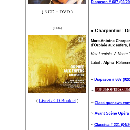
Diapason # 687 (02/20
( 3 CD + DVD )
(ID665)
●
Charpentier : O
Marc-Antoine Charpent
d'Orphée aux enfers, 
Vox Luminis, A Nocte T
Label :
Alpha
Référen
~
Diapason # 687 (02/
~
(
Livret / CD Booklet
)
~
Classiquenews.com 
~
Avant Scène Opéra 
~
Classica # 221 (04/2