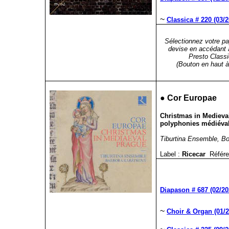
~
Classica # 220 (03/2
Sélectionnez votre pa
devise en accédant 
Presto Classi
(Bouton en haut à 
●
Cor Europae
Christmas in Medieva
polyphonies médiéval
Tiburtina Ensemble, B
Label :
Ricecar
Référe
Diapason # 687 (02/20
~
Choir & Organ (01/2