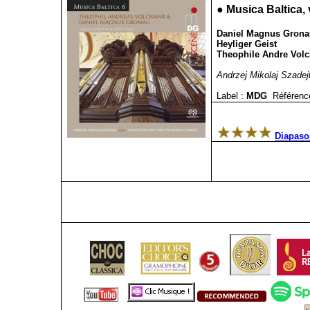
●
Musica Baltica, 
Daniel Magnus Gronau 
Heyliger Geist
Theophile Andre Volck
Andrzej Mikolaj Szadej
Label :
MDG
Référenc
Diapason