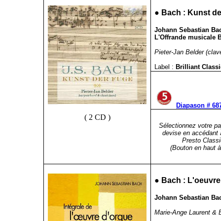
●
Bach : Kunst de
Johann Sebastian Bach
L'Offrande musicale 
Pieter-Jan Belder (clav
Label :
Brilliant Clas
Diapason # 687
( 2 CD )
Sélectionnez votre pa
devise en accédant 
Presto Classi
(Bouton en haut à 
●
Bach : L'oeuvre 
Johann Sebastian Bach
Marie-Ange Laurent & É