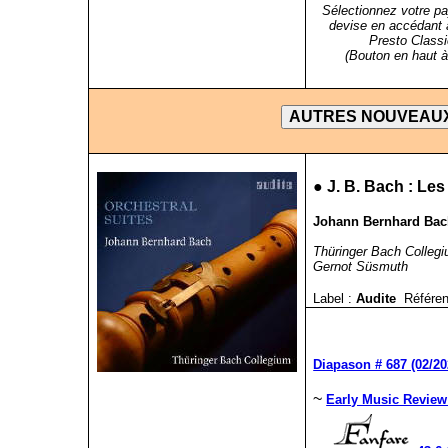
Sélectionnez votre pa
devise en accédant 
Presto Classi
(Bouton en haut à 
●
J. B. Bach : Le
Johann Bernhard Bach 
Thüringer Bach Colleg
Gernot Süsmuth
Label :
Audite
Référen
Diapason # 687 (02/20
~
Early Music Review 