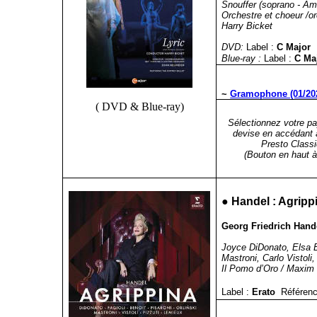
Snouffer (soprano -
Am
Orchestre et choeur /or
Harry Bicket
DVD:
Label :
C Major
Blue-ray :
Label :
C M
~
Gramophone (01/20
( DVD & Blue-ray)
Sélectionnez votre pa
devise en accédant 
Presto Classi
(Bouton en haut à 
●
Handel : Agripp
Georg Friedrich Hande
Joyce DiDonato, Elsa B
Mastroni
, Carlo Vistoli
Il Pomo d’Oro / Maxi
Label :
Erato
Référenc