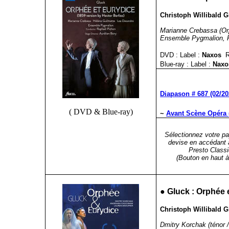
Christoph Willibald G
Marianne Crebassa (Or
Ensemble Pygmalion, Ra
DVD : Label :
Naxos
R
Blue-ray :
Label :
Nax
Diapason # 687 (02/20
( DVD & Blue-ray)
~
Avant Scène Opéra 
Sélectionnez votre pa
devise en accédant 
Presto Classi
(Bouton en haut à 
●
Gluck : Orphée 
Christoph Willibald Gl
Dmitry Korchak (ténor 