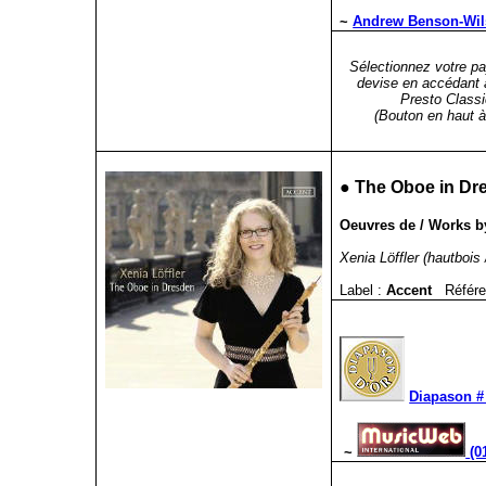
~
Andrew Benson-Wils
Sélectionnez votre pa
devise en accédant 
Presto Classi
(Bouton en haut à 
●
The Oboe in Dr
Oeuvres de / Works by
Xenia Löffler (hautbois 
Label :
Accent
Référe
Diapason #
~
(0