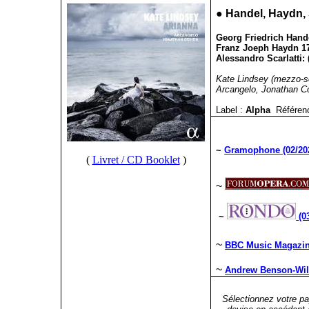
●
Handel, Haydn, S
Georg Friedrich Hande
Franz Joeph Haydn 17
Alessandro Scarlatti: 
Kate Lindsey (mezzo-s
Arcangelo, Jonathan C
Label :
Alpha
Référen
~
Gramophone (02/20
(
Livret / CD Booklet
)
~
~
(0
~
BBC Music Magazine
~
Andrew Benson-Wils
Sélectionnez votre pa