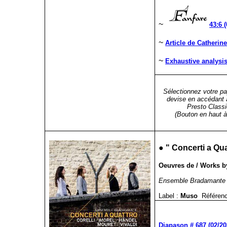
~
43:6 
~
Article de Catheri
~
Exhaustive analysi
Sélectionnez votre pa
devise en accédant 
Presto Classi
(Bouton en haut à 
●
"
Concerti a Qua
Oeuvres de / Works by
Ensemble Bradamante
Label :
Muso
Référenc
Diapason # 687 (02/20