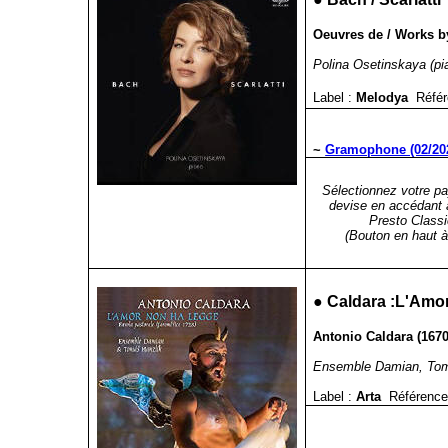
Oeuvres de / Works by
Polina Osetinskaya (pi
Label :
Melodya
Référ
~
Gramophone (02/20
Sélectionnez votre pa
devise en accédant 
Presto Classi
(Bouton en haut à 
●
Caldara :L'Amo
Antonio Caldara (1670
Ensemble Damian, Tomá
Label :
Arta
Référence