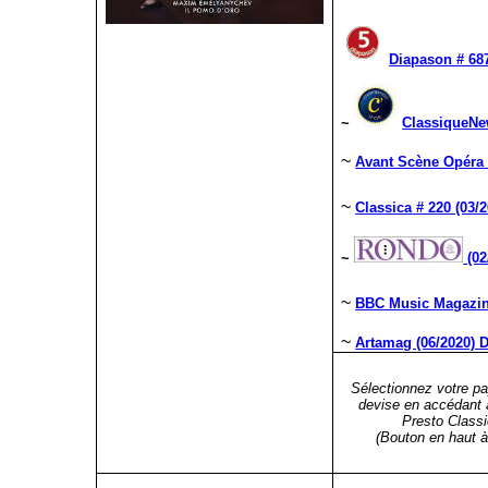
Diapason # 687
~
ClassiqueNe
~
Avant Scène Opéra 
~
Classica # 220 (03/
~
(02
~
BBC Music Magazine
~
Artamag (06/2020) 
Sélectionnez votre pa
devise en accédant 
Presto Classi
(Bouton en haut à 