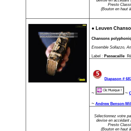
devise en accédant 
Presto Classi
(Bouton en haut à 
●
Leuven Chanson
Chansons polyphoniq
Ensemble Sollazzo, An
Label :
Passacaille
Ré
Diapason # 687
~
~
C
~
Andrew Benson-Wils
Sélectionnez votre pa
devise en accédant 
Presto Classi
(Bouton en haut à 