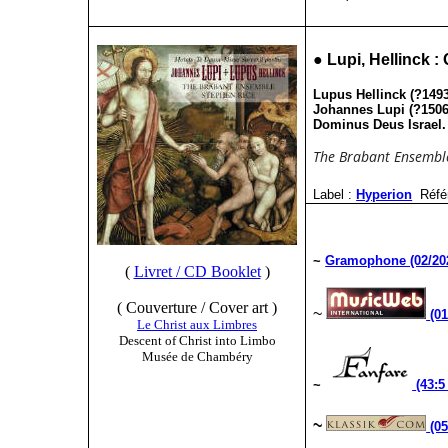
●
Lupi, Hellinck 
Lupus Hellinck (?1493
Johannes Lupi (?1506
Dominus Deus Israel
The Brabant Ensemble
Label :
Hyperion
Réfé
~
Gramophone (02/20
(
Livret / CD Booklet
)
( Couverture / Cover art )
~
(0
Le Christ aux Limbres
Descent of Christ into Limbo
Musée de Chambéry
~
(43:5
~
(0