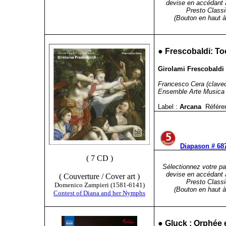
devise en accédant 
Presto Classi
(Bouton en haut à 
●
Frescobaldi: Toc
Girolami Frescobaldi (
Francesco Cera (clavec
Ensemble Arte Musica
Label :
Arcana
Référe
Diapason # 687
( 7 CD )
Sélectionnez votre pa
devise en accédant 
( Couverture / Cover art )
Presto Classi
Domenico Zampieri (1581-6141)
(Bouton en haut à 
Contest of Diana and her Nymphs
●
Gluck : Orphée 