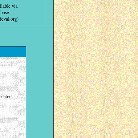
ilable
via
base:
eval.org)
st hicc"
"