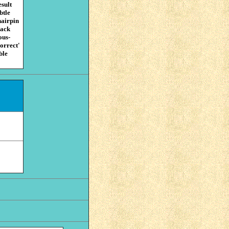
esult
btle
hairpin
rack
ous-
correct'
ble