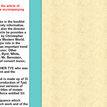
he article of
ote accompanying
es in the booklet
mely informative.
 also the director
ticle he provides a
d by Christopher
he Western World.
jor role in the
an important trend
usic. Other
 Byrd, White,
 Mr. Bernstein,
 of consort music,
OPHER TYE who was
ent and the
nd is made up of 31
 production of Tye):
four versions of
titles of motets
orce entitled Sit
 sequence which
ach work and of the