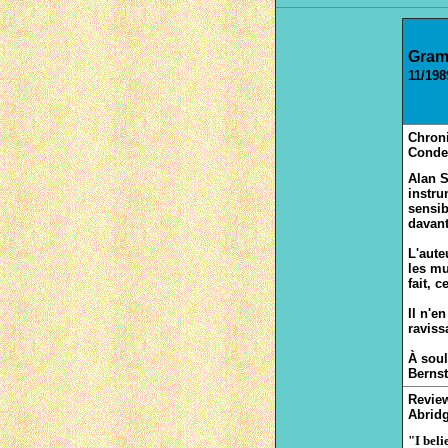
Gram
11/198
Chron
Conden
Alan S
instru
sensib
davant
L'aute
les mu
fait, 
Il n'e
raviss
À soul
Bernst
Revie
Abridg
"I beli