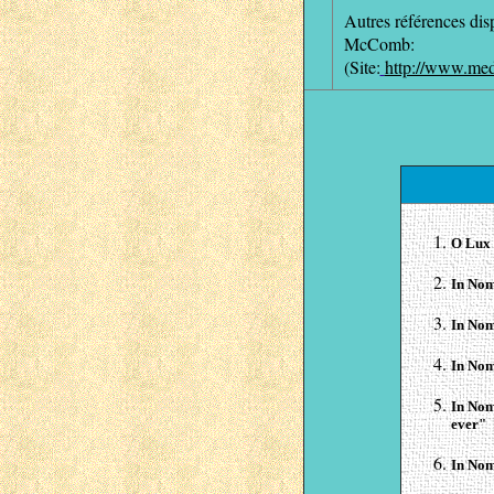
Autres références dis
McComb:
(Site:
http://www.med
O Lux 
In Nom
In Nom
In Nom
In Nom
ever"
In Nom