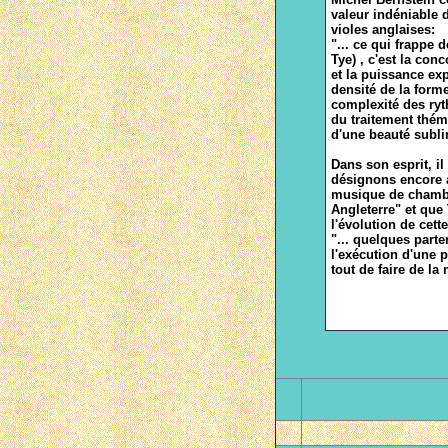
valeur indéniable 
violes anglaises:
"... ce qui frappe 
Tye) , c'est la con
et la puissance ex
densité de la forme,
complexité des ryt
du traitement thé
d'une beauté subli
Dans son esprit, il
désignons encore a
musique de chambr
Angleterre" et que
l'évolution de cett
"... quelques parte
l'exécution d'une p
tout de faire de la