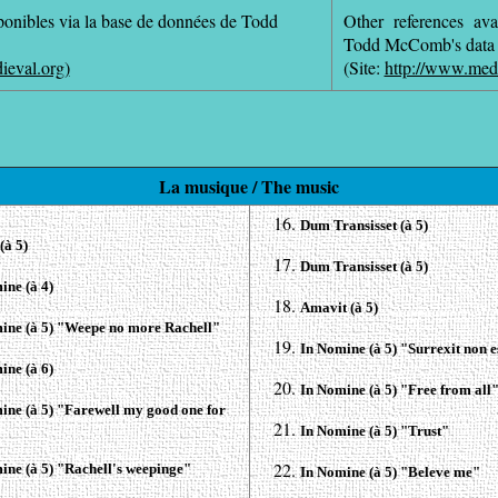
ponibles via la base de données de Todd
Other references ava
Todd McComb's dat
a
ieval.org)
(Site:
http://www.medi
La musique / The music
Dum Transisset (à 5)
(à 5)
Dum Transisset (à 5)
ine (à 4)
Amavit (à 5)
ine (à 5) "Weepe no more Rachell"
In Nomine (à 5) "Surrexit non e
ine (à 6)
In Nomine (à 5) "Free from all
ine (à 5) "Farewell my good one for
In Nomine (à 5) "Trust"
ine (à 5) "Rachell's weepinge"
In Nomine (à 5) "Beleve me"