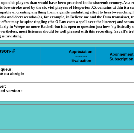
upon his players than would have been practised in the sixteenth century. As a r
ic bow stroke used by the six viol players of Hesperion XX contains within it a su
capable of creating anything from a gentle undulating effect to heart-wrenching 
dos and decrescendos (as, for example, in Believe me and the Dum transsisset, t
e effect may be spine tingling (the O Lux casts a spell over the listener) and sensu
larly in Weepe no more Rachell-but it is open to question just how 'stylistically 
Nevertheless, most listeners should be well pleased with this recording. Savall's tre
 is ravishing."
ason-
#
Appréciation
Abonnement
~~~~~
Subscription
Evaluation
iqueur:
é ou abrégé:
er:
ed version :