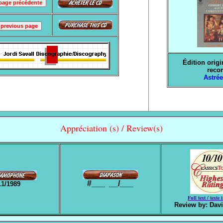
Édition origi
reco
Astré
Appréciation (s) / Review(s)
#___ __/___
11/1989
Full text / texte 
Review by: Davi