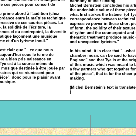
harmony of their linking."
de ces pièces pour consort de
Michel Bernstein concludes his art
the undeniable value of these pieces
de prime abord à l'audition (chez
what first strikes the listener (of Ty
cordance entre la maîtrise technique
correspondence between technical
pressive de ces courtes pièces. La
expressive power in these short pie
 la solidité de l'écriture, la
of form, the solidity of their textur
hmes et du contrepoint, la diversité
of rythm and the counterpoint and t
matique façonnent une musique
thematic treatment produce music 
me et d'un lyrisme inouï."
and unexpected lyricism."
 est clair que "...ce que nous
In his mind, it is clear that "...what
ujourd'hui sous le terme de
chamber music can be said to have 
e a bien pris naissance en
England" and that Tye is at the orig
 Tye est à la source même de
of this music which was meant to b
e musique destinée à être jouée par
a few partners who got together fo
naires qui se réunissent pour
of the piece", that is for the sheer
ièce", donc pour le plaisir avant
making.
 musique.
(Michel Bernstein's text is transla
)