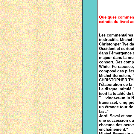
Quelques commenta
extraits du livret
Les commentaires d
instructifs. Michel
Christohper Tye da
Occident et surtout
dans l'émergence d
majeur dans la mus
consort. Des compo
White, Ferrabosco
composé des pièces
Michel Bernstein, "
CHRISTOPHER TYE q
l'élaboration de la 
Le disque intitul
(soit la totalité d
"... vingt-et-un In
transisset, cinq pi
un étrange tour de 
fast."
Jordi Saval et son
une succession qui
chacune des oeuvre
enchaînement."
Michel Bernstein c