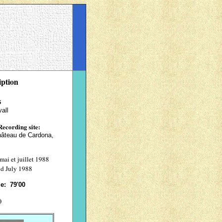
iption
s
all
Recording site:
hâteau de Cardona,
mai et juillet 1988
d July 1988
ime:
79'00
)