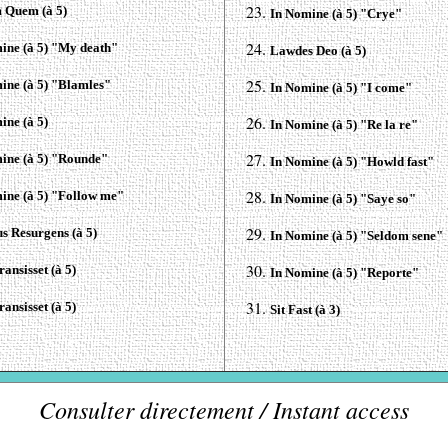
 Quem (à 5)
In Nomine (à 5) "Crye"
ine (à 5) "My death"
Lawdes Deo (à 5)
ine (à 5) "Blamles"
In Nomine (à 5) "I come"
ine (à 5)
In Nomine (à 5) "Re la re"
ine (à 5) "Rounde"
In Nomine (à 5) "Howld fast"
ine (à 5) "Follow me"
In Nomine (à 5) "Saye so"
us Resurgens (à 5)
In Nomine (à 5) "Seldom sene"
ansisset (à 5)
In Nomine (à 5) "Reporte"
ansisset (à 5)
Sit Fast (à 3)
Consulter directement / Instant access