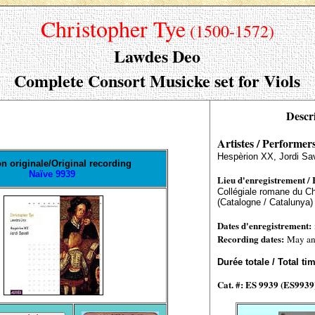
Christopher Tye
(1500-1572)
Lawdes Deo
Complete Consort Musicke set for Viols
Descr
Artistes / Performer
Hespèrion XX, Jordi Sav
on originale
/Original recording
Naïve 9939
Lieu d'enregistrement / 
Collégiale romane du C
(Catalogne
/
Catalunya)
Date
s
d'enregistrement:
Recording date
s
:
May an
Durée totale / Total t
Cat. #: ES 9939 (ES9939