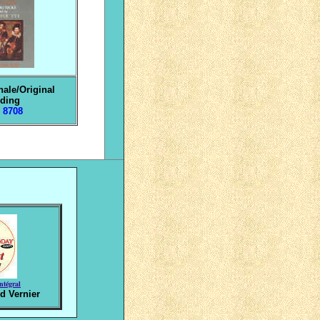
nale
/Original
rding
e 8708
intégral
d Vernier