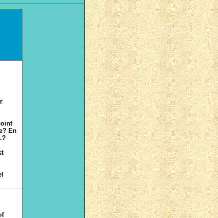
r
point
le? En
.?
st
el
of