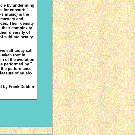
icle by underlining
 for consort: "...
e's music) is the
 mastery and
ces. Their density
e, their complexity
heir diversity of
of sublime beauty
 we still today call
taken root in
in of the evolution
e performed by "...
r the performance
 pleasure of music-
ted by Frank Dobbin