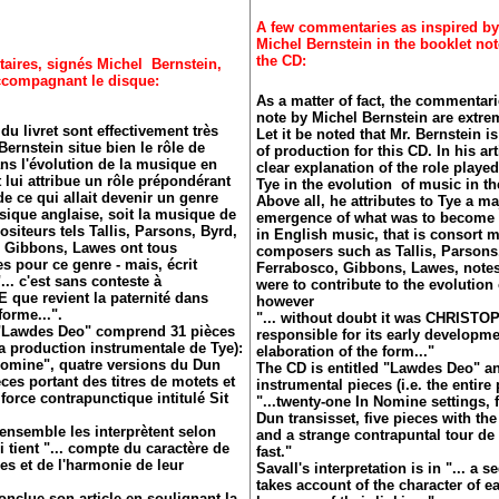
A few commentaries as inspired by t
Michel Bernstein in the booklet n
the CD:
ires, signés Michel Bernstein,
 accompagnant le disque:
As a matter of fact, the commentari
note by Michel Bernstein are extre
u livret sont effectivement très
Let it be noted that Mr. Bernstein is
 Bernstein situe bien le rôle de
of production for this CD. In his ar
ns l'évolution de la musique en
clear explanation of the role playe
 lui attribue un rôle prépondérant
Tye in the evolution of music in t
e ce qui allait devenir un genre
Above all, he attributes to Tye a ma
ique anglaise, soit la musique de
emergence of what was to become 
siteurs tels Tallis, Parsons, Byrd,
in English music, that is consort m
, Gibbons, Lawes ont tous
composers such as Tallis, Parsons,
 pour ce genre - mais, écrit
Ferrabosco, Gibbons, Lawes, notes
... c'est sans conteste à
were to contribute to the evolution
ue revient la paternité dans
however
forme...".
"... without doubt it was CHRIST
é "Lawdes Deo" comprend 31 pièces
responsible for its early developm
e la production instrumentale de Tye):
elaboration of the form..."
 Nomine", quatre versions du Dun
The CD is entitled "Lawdes Deo" a
èces portant des titres de motets et
instrumental pieces (i.e. the entire
force contrapunctique intitulé Sit
"...twenty-one In Nomine settings, 
Dun transisset, five pieces with the 
 ensemble les interprètent selon
and a strange contrapuntal tour de f
 tient "... compte du caractère de
fast."
s et de l'harmonie de leur
Savall's interpretation is in "... a
takes account of the character of e
onclue son article en soulignant la