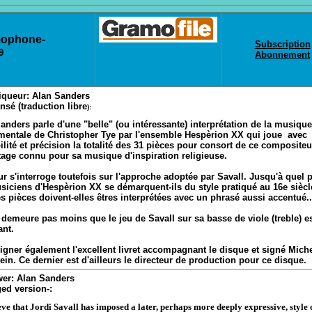
ophone
-
Subscription
9
Abonnement
iqueur: Alan Sanders
sé (traduction libre
):
anders parle d'une "belle" (ou intéressante) interprétation de la musique
mentale de Christopher Tye par l'ensemble Hespèrion XX qui joue avec
ilité et précision la totalité des 31 pièces pour consort de ce compositeu
age connu pour sa musique d'inspiration religieuse.
ur s'interroge toutefois sur l'approche adoptée par Savall. Jusqu'à quel 
siciens d'Hespèrion XX se démarquent-ils du style pratiqué au 16e sièc
ces pièces doivent-elles êtres interprétées avec un phrasé aussi accentué..
n demeure pas moins que le jeu de Savall sur sa basse de viole (treble) e
ant.
igner également l'excellent livret accompagnant le disque et signé Mich
ein. Ce dernier est d'ailleurs le directeur de production pour ce disque.
wer: Alan Sanders
ed version-:
eve that Jordi Savall has imposed a later, perhaps more deeply expressive, style 