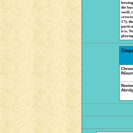
bowing 
the bas
swell, 
crescen
17); th
particu
it is. 
playing
Diap
Chron
Résum
Review
Abridg