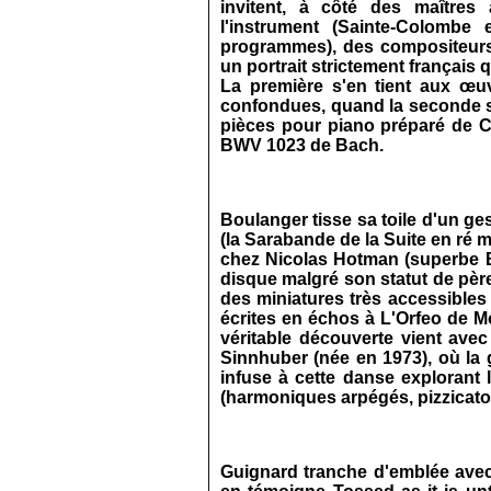
invitent, à côté des maîtres
l'instrument (Sainte-Colombe
programmes), des compositeurs
un portrait strictement françai
La première s'en tient aux œuv
confondues, quand la seconde s'
pièces pour piano préparé de C
BWV 1023 de Bach.
Boulanger tisse sa toile d'un g
(la Sarabande de la Suite en ré 
chez Nicolas Hotman (superbe Bal
disque malgré son statut de père 
des miniatures très accessibles
écrites en échos à L'Orfeo de M
véritable découverte vient ave
Sinnhuber (née en 1973), où la 
infuse à cette danse explorant l
(harmoniques arpégés, pizzicato
Guignard tranche d'emblée avec 