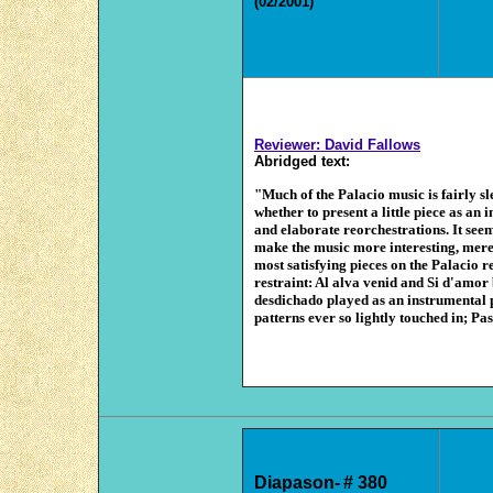
(02/2001)
Reviewer:
David Fallows
Abridged
text
:
"
Much of the Palacio music is fairly sl
whether to present a little piece as an 
and elaborate reorchestrations. It seem
make the music more interesting, merel
most satisfying pieces on the Palacio r
restraint: Al alva venid and Si d'amor
desdichado played as an instrumental pi
patterns ever so lightly touched in; Pas
Diapason-
#
380