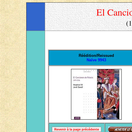
El Cancio
(
Réédition
/
Reissued
Naïve
9
943