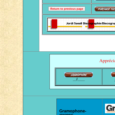
Apprécia
__
/
____
Gramophone
-