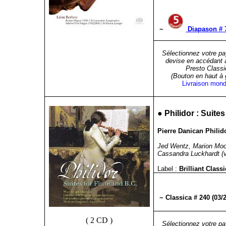
~
Diapason # 7
Sélectionnez votre pa
devise en accédant 
Presto Classi
(Bouton en haut à
Livraison mond
●
Philidor : Suites
Pierre Danican Philido
Jed Wentz, Marion Moon
Cassandra Luckhardt (v
Label :
Brilliant Clas
~ Classica # 240 (03/
( 2 CD )
Sélectionnez votre pa