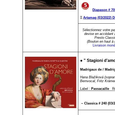
Diapason # 70
Ξ
Artamag (03/2022) D
Sélectionnez votre pa
devise en accédant 
Presto Classi
(Bouton en haut à
Livraison mond
●
" Stagioni d'am
Madrigaux de / Madrig
Hana Blažiková (sopra
Bernvocal, Fritz Krämer,
Label :
Passacaille
R
~ Classica # 240 (03/