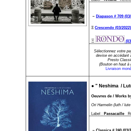
~
Diapason # 709 (03
Ξ
Crescendo (03/2022
Ξ
(03
Sélectionnez votre pa
devise en accédant 
Presto Classi
(Bouton en haut à
Livraison mond
●
" Neshima / Lut
Oeuvres de / Works by
Ori Harmelin (luth / lut
Label :
Passacaille
R
~ Classica # 240 (03/