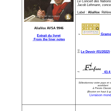
Le Concert des Nations
Jacob Lehmann, concerti
Label :
AliaVox
Référe
AliaVox AVSA 9946
~
Gramop
Extrait du livret
From the liner notes
Ξ
Le Devoir (01/2022)
~
43.4
Sélectionnez votre pays et 
accédant
à Presto Classic
(Bouton en haut à g
Livraison mond