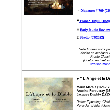
~
Diapason # 709 (03
Ξ
Planet Hugill (Blog)
Ξ
Early Music Review 
Ξ
Stretto (03/2022)
Sélectionnez votre pa
devise en accédant 
Presto Classi
(Bouton en haut à
Livraison mond
●
" L'Ange et le D
Marin Marais (1656-17
Antoine Forqueray (16
Jacques Duphly (1715-
Reiner Zipperling, Ghis
Peter-Jan Belder (clave