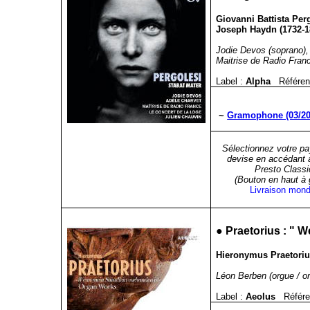
Giovanni Battista Perg
Joseph Haydn (1732-18
Jodie Devos (soprano),
Maitrise de Radio Franc
Label :
Alpha
Référen
~
Gramophone (03/20
Sélectionnez votre pa
devise en accédant 
Presto Classi
(Bouton en haut à
Livraison mond
●
Praetorius
: " W
Hieronymus Praetoriu
Léon Berben (orgue / o
Label :
Aeolus
Référe