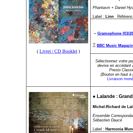
Phantasm + Daniel Hyde
Label :
Linn
Référenc
~
Gramophone (03/20
Ξ
BBC Music Magazine
(
Livret / CD Booklet
)
Sélectionnez votre pa
devise en accédant 
Presto Classi
(Bouton en haut à
Livraison mond
●
Lalande : Grand
Michel-Richard de Lala
Ensemble Correspond
Sébastien Daucé
Label :
Harmonia Mu