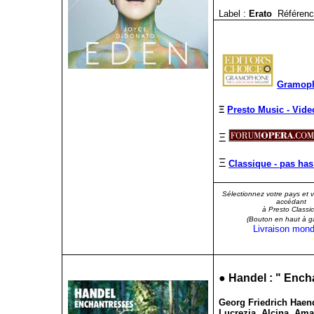
Label :
Erato
Référenc
Gramoph
Ξ
Presto Music - Vide
Ξ
Ξ
Classique - pas has
Sélectionnez votre pays et 
accédant
à Presto Classic
(Bouton en haut à g
Livraison mond
●
Handel : "
Ench
Georg Friedrich Haende
Lucrezia, Alcina, Ama