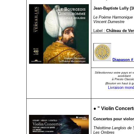
Jean-Baptiste Lully (
Le Poème Harmonique
Vincent Dumestre
Label :
Château de Ve
Diapason # 
Sélectionnez votre pays et 
accédant
à Presto Classic
(Bouton en haut à g
Livraison mond
●
"
Violin Concer
Concertos pour violon 
Théottime Langlois de S
Les Ombres