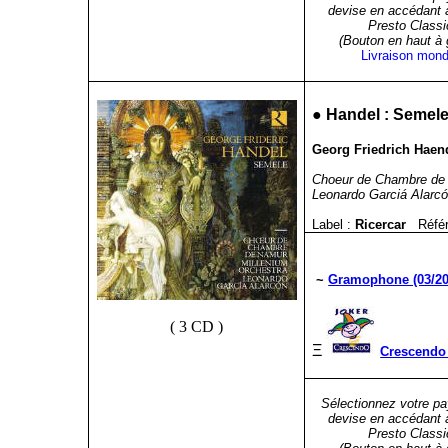
devise en accédant 
Presto Classi
(Bouton en haut à
Livraison mond
●
Handel : Semel
Georg Friedrich Haen
Choeur de Chambre de 
Leonardo Garciá Alarc
Label :
Ricercar
Réfé
~
Gramophone (03/20
( 3 CD )
Ξ
Crescendo 
Sélectionnez votre pa
devise en accédant 
Presto Classi