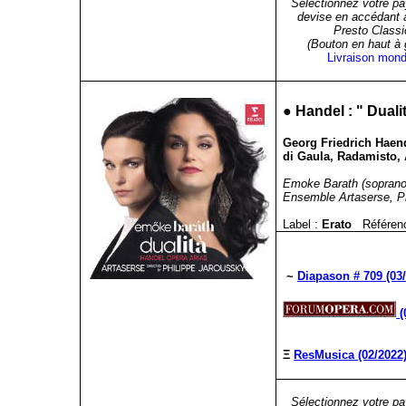
Sélectionnez votre pa
devise en accédant 
Presto Classi
(Bouton en haut à
Livraison mond
●
Handel : "
Duali
Georg Friedrich Haen
di Gaula, Radamisto,
Emoke Barath (soprano
Ensemble Artaserse, Ph
Label :
Erato
Référen
~
Diapason # 709 (03
(
Ξ
ResMusica (02/2022
Sélectionnez votre pa