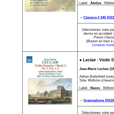
Label :
Aeolus
Référe
~
Classica # 240 (03/
Sélectionnez votre pa
devise en accédant 
Presto Classi
(Bouton en haut à
Livraison mond
●
Leclair : Violin
Jean-Marie Leclaie (16
Adrian Butterfield (viol
Silas Wollston (claveci
Label :
Naxos
Référe
~
Gramophone (03/20
Sélectionnez votre pa