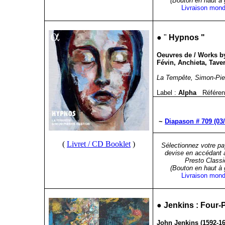
(Bouton en haut à
Livraison mond
●
"
Hypnos
"
Oeuvres de / Works by 
Févin, Anchieta, Tave
La Tempête, Simon-Pie
Label :
Alpha
Référen
~
Diapason # 709 (03
(
Livret / CD Booklet
)
Sélectionnez votre pa
devise en accédant 
Presto Classi
(Bouton en haut à
Livraison mond
●
Jenkins : Four-
John Jenkins (1592-16