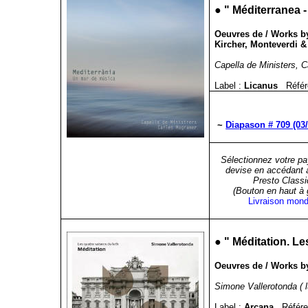
●
"
Méditerranea 
Oeuvres de / Works by
Kircher, Monteverdi &
Capella de Ministers, 
Label :
Licanus
Référ
~
Diapason # 709 (03
Sélectionnez votre pa
devise en accédant 
Presto Classi
(Bouton en haut à
Livraison mond
●
"
Méditation. Le
Oeuvres de / Works by
Simone Vallerotonda ( l
Label :
Arcana
Référe