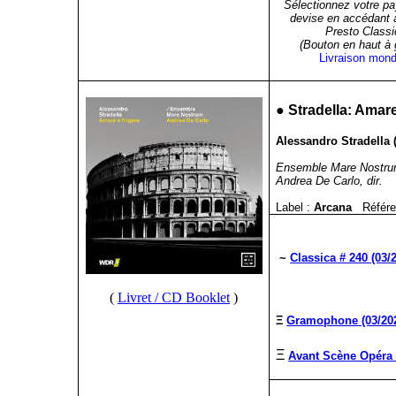
Sélectionnez votre pa
devise en accédant 
Presto Classi
(Bouton en haut à
Livraison mond
●
Stradella: Amare
Alessandro Stradella 
Ensemble Mare Nostr
Andrea De Carlo, dir.
Label :
Arcana
Référe
~
Classica # 240 (03/
(
Livret / CD Booklet
)
Ξ
Gramophone (03/20
Ξ
Avant Scène Opéra 