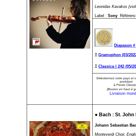
Leonidas Kavakos (violo
Label :
Sony
Référenc
Diapason # 
Ξ
Gramophon (03/202
Ξ
Classica | 242 (05/2
Sélectionnez votre pays et 
accédant
à Presto Classic
(Bouton en haut à g
Livraison mond
●
Bach : St. John
Johann Sebastian Bach
Monteverdi Choir, Engl