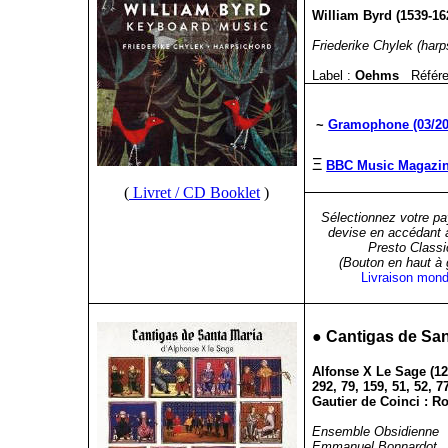
William Byrd (1539-16
Friederike Chylek (harp
Label :
Oehms
Référ
~
Gramophone (03/20
Ξ
BBC Music Magazine
(
Livret / CD Booklet
)
Sélectionnez votre pa
devise en accédant 
Presto Classi
(Bouton en haut à
Livraison mond
●
Cantigas de San
Alfonse X Le Sage (122
292, 79, 159, 51, 52, 7
Gautier de Coinci : Ro
Ensemble Obsidienne
Emmanuel Bonnardot