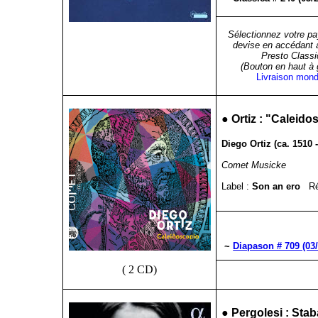
Sélectionnez votre pa
devise en accédant 
Presto Classi
(Bouton en haut à
Livraison mond
●
Ortiz : "
Caleido
Diego Ortiz (ca. 1510 
Comet Musicke
Label :
Son an ero
Ré
~
Diapason # 709 (03
( 2 CD)
●
Pergolesi : Stab