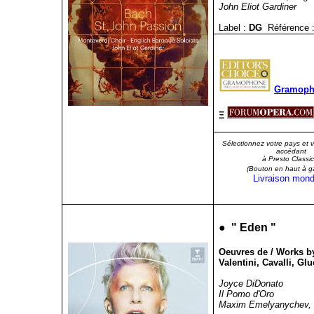
John Eliot Gardiner
Label :
DG
Référence 
Gramopho
Ξ
Sélectionnez votre pays et 
accédant
à Presto Classic
(Bouton en haut à g
Livraison mond
●
"
Eden
"
Oeuvres de / Works by
Valentini, Cavalli, Gl
Joyce DiDonato
Il Pomo d'Oro
Maxim Emelyanychev, d