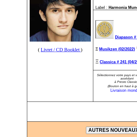
Label :
Harmonia Mu
Diapason # 
Ξ
Musikzen (02/2022)
(
Livret / CD Booklet
)
Ξ
Classica # 241 (04/2
Sélectionnez votre pays et 
accédant
à Presto Classic
(Bouton en haut à g
Livraison mond