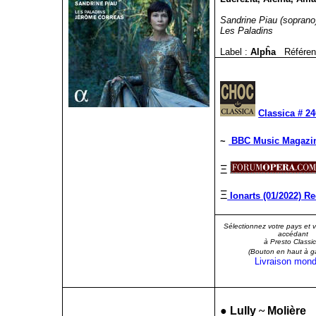
Sandrine Piau (soprano
Les Paladins
Label :
Alpĥa
Référen
Classica # 24
~
BBC Music Magazin
Ξ
Ξ
Ionarts (01/2022) R
Sélectionnez votre pays et 
accédant
à Presto Classic
(Bouton en haut à g
Livraison mond
●
Lully
~
Molière