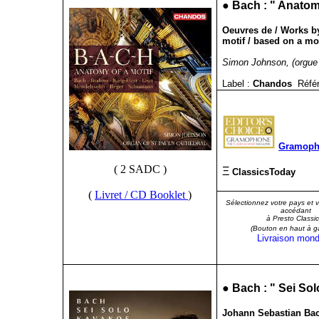
●
Bach : "
Anatomy
Oeuvres de / Works b
motif / based on a mot
Simon Johnson, (orgue 
Label :
Chandos
Réfé
Gramopho
( 2 SADC )
Ξ
ClassicsToday
(
Livret / CD Booklet
)
Sélectionnez votre pays et 
accédant
à Presto Classic
(Bouton en haut à g
Livraison mond
●
Bach : "
Sei Sol
Johann Sebastian Bach