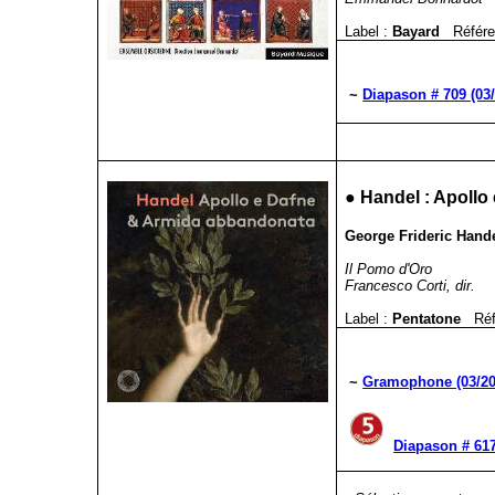
Label :
Bayard
Référe
~
Diapason # 709 (03/
●
Handel : Apollo
George Frideric Hand
Il Pomo d'Oro
Francesco Corti, dir.
Label :
Pentatone
Ré
~
Gramophone (03/20
Diapason # 617