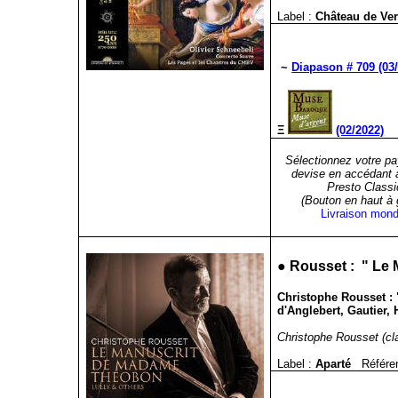
Label :
Château de Ve
~
Diapason # 709 (03
Ξ
(02/2022)
Sélectionnez votre pa
devise en accédant 
Presto Classi
(Bouton en haut à
Livraison mond
●
Rousset
:
" Le
Christophe Rousset : 
d'Anglebert, Gautier,
Christophe Rousset (cla
Label :
Aparté
Référe