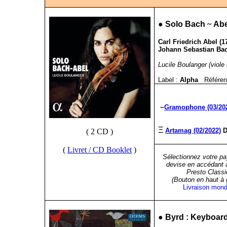
●
Solo Bach
~
Abe
Carl Friedrich Abel (1
Johann Sebastian Bach
Lucile Boulanger (viol
Label :
Alpha
Référen
~
Gramophone (03/20
Ξ
Artamag (02/2022)
D
( 2 CD )
(
Livret / CD Booklet
)
Sélectionnez votre pa
devise en accédant 
Presto Classi
(Bouton en haut à
Livraison mond
●
Byrd :
Keyboard